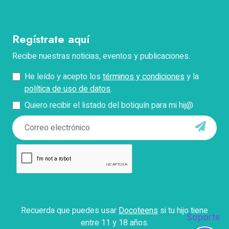
Correo electrónico
Regístrate aquí
Teléfono
Recibe nuestras noticias, eventos y publicaciones.
He leído y acepto los
términos y condiciones
y la
Pregunta
política de uso de datos
.
Quiero recibir el listado del botiquín para mi hij@
*Describe tu problema con el pago, facturación o
acceso.
Enviar
Con el envío de este formulario aceptas que Docokids
use tus datos personales para contactarte y responder
tus dudas, así como para fines establecidos en
Recuerda que puedes usar
Docoteens
si tu hijo tiene
nuestros
términos y condiciones
.
Soporte
entre 11 y 18 años.