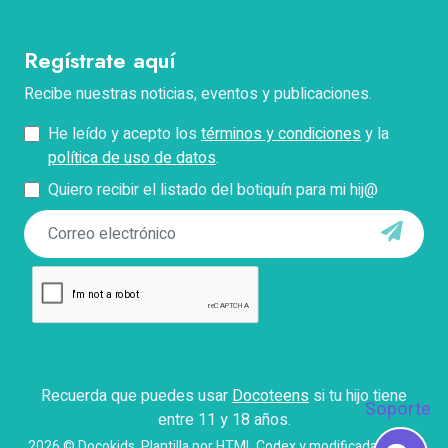
Correo electrónico
Regístrate aquí
Teléfono
Recibe nuestras noticias, eventos y publicaciones.
He leído y acepto los
términos y condiciones
y la
Pregunta
política de uso de datos
.
Quiero recibir el listado del botiquín para mi hij@
*Describe tu problema con el pago, facturación o
acceso.
Enviar
Con el envío de este formulario aceptas que Docokids
use tus datos personales para contactarte y responder
tus dudas, así como para fines establecidos en
Recuerda que puedes usar
Docoteens
si tu hijo tiene
nuestros
términos y condiciones
.
Soporte
entre 11 y 18 años.
2026 © Docokids. Plantilla por
HTML Codex
y modificada con