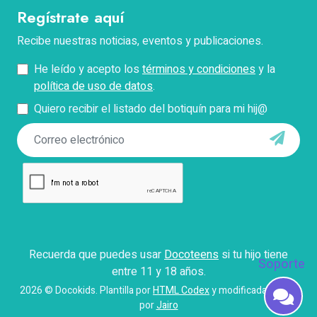
Regístrate aquí
Teléfono
Recibe nuestras noticias, eventos y publicaciones.
He leído y acepto los
términos y condiciones
y la
Pregunta
política de uso de datos
.
Quiero recibir el listado del botiquín para mi hij@
*Describe tu problema con el pago, facturación o
acceso.
Enviar
Con el envío de este formulario aceptas que Docokids
use tus datos personales para contactarte y responder
tus dudas, así como para fines establecidos en
Recuerda que puedes usar
Docoteens
si tu hijo tiene
nuestros
términos y condiciones
.
Soporte
entre 11 y 18 años.
Iniciar
2026 © Docokids. Plantilla por
HTML Codex
y modificada con
por
Jairo