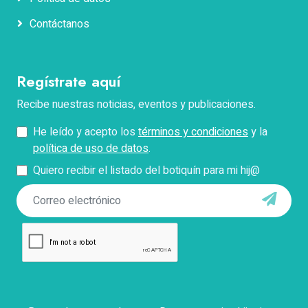
Contáctanos
Correo electrónico
Regístrate aquí
Teléfono
Recibe nuestras noticias, eventos y publicaciones.
He leído y acepto los
términos y condiciones
y la
Pregunta
política de uso de datos
.
Quiero recibir el listado del botiquín para mi hij@
*Describe tu problema con el pago, facturación o
acceso.
Enviar
Con el envío de este formulario aceptas que Docokids
use tus datos personales para contactarte y responder
tus dudas, así como para fines establecidos en