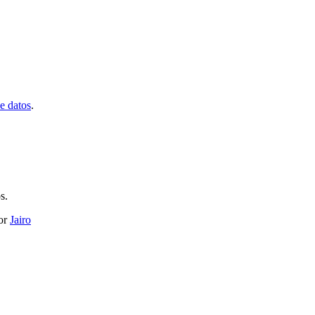
de datos
.
s.
or
Jairo