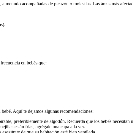
l, a menudo acompañadas de picazón o molestias. Las áreas más afectad
as).
 frecuencia en bebés que:
 tu bebé. Aquí te dejamos algunas recomendaciones:
pirable, preferiblemente de algodón. Recuerda que los bebés necesitan u
jillas están frías, agrégale una capa a la vez.
asegúrate de que su habitación esté bien ventilada.