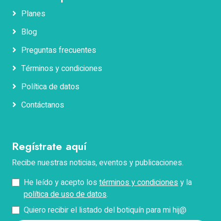
Planes
Blog
Nombres
Preguntas frecuentes
Términos y condiciones
Apellidos
Política de datos
Contáctanos
Correo electrónico
Regístrate aquí
Teléfono
Recibe nuestras noticias, eventos y publicaciones.
He leído y acepto los
términos y condiciones
y la
Pregunta
política de uso de datos
.
Quiero recibir el listado del botiquín para mi hij@
*Describe tu problema con el pago, facturación o