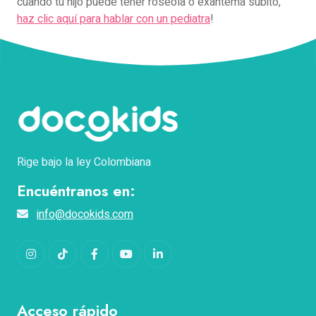
cuando tu hijo puede tener roséola o exantema subito,
haz clic aquí para hablar con un pediatra
!
Rige bajo la ley Colombiana
Encuéntranos en:
info@docokids.com
Instagram
TikTok
Facebook
YouTube
LinkedIn
Acceso rápido