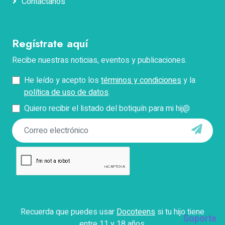
Contáctanos
Correo electrónico
Regístrate aquí
Teléfono
Recibe nuestras noticias, eventos y publicaciones.
He leído y acepto los
términos y condiciones
y la
Pregunta
política de uso de datos
.
Quiero recibir el listado del botiquín para mi hij@
*Describe tu problema con el pago, facturación o
acceso.
Enviar
Con el envío de este formulario aceptas que Docokids
use tus datos personales para contactarte y responder
tus dudas, así como para fines establecidos en
Recuerda que puedes usar
Docoteens
si tu hijo tiene
nuestros
términos y condiciones
.
Soporte
entre 11 y 18 años.