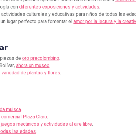
ología con
diferentes exposiciones y actividades
.
 actividades culturales y educativas para niños de todas las eda
Es un lugar perfecto para fomentar el
amor por la lectura y la creati
ar
 piezas de
oro precolombino
.
olívar,
ahora un museo
.
n
variedad de plantas y flores
.
da muisca
.
 comercial Plaza Claro
.
n
juegos mecánicos y actividades al aire libre
.
 todas las edades
.