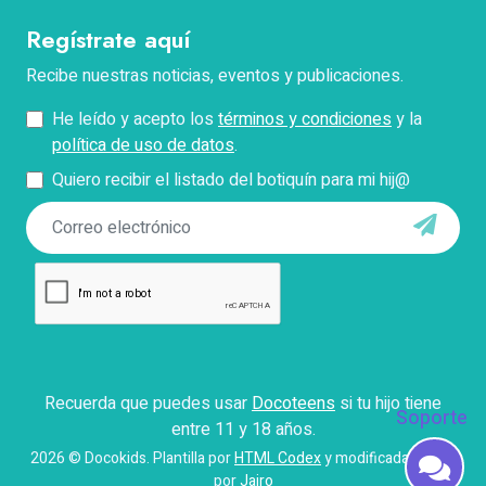
Regístrate aquí
Teléfono
Recibe nuestras noticias, eventos y publicaciones.
He leído y acepto los
términos y condiciones
y la
Pregunta
política de uso de datos
.
Quiero recibir el listado del botiquín para mi hij@
*Describe tu problema con el pago, facturación o
acceso.
Enviar
Con el envío de este formulario aceptas que Docokids
use tus datos personales para contactarte y responder
tus dudas, así como para fines establecidos en
Recuerda que puedes usar
Docoteens
si tu hijo tiene
nuestros
términos y condiciones
.
Soporte
entre 11 y 18 años.
Iniciar
2026 © Docokids. Plantilla por
HTML Codex
y modificada con
por
Jairo