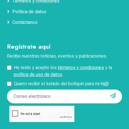
Términos y condiciones
Apellidos
Política de datos
Contáctanos
Correo electrónico
Regístrate aquí
Teléfono
Recibe nuestras noticias, eventos y publicaciones.
He leído y acepto los
términos y condiciones
y la
Pregunta
política de uso de datos
.
Quiero recibir el listado del botiquín para mi hij@
*Describe tu problema con el pago, facturación o
acceso.
Enviar