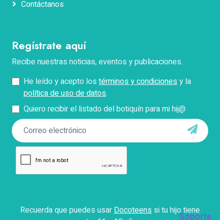
Contáctanos
Correo electrónico
Regístrate aquí
Teléfono
Recibe nuestras noticias, eventos y publicaciones.
He leído y acepto los
términos y condiciones
y la
Pregunta
política de uso de datos
.
Quiero recibir el listado del botiquín para mi hij@
*Describe tu problema con el pago, facturación o
acceso.
Enviar
Con el envío de este formulario aceptas que Docokids
use tus datos personales para contactarte y responder
tus dudas, así como para fines establecidos en
Recuerda que puedes usar
Docoteens
si tu hijo tiene
nuestros
términos y condiciones
.
Soporte