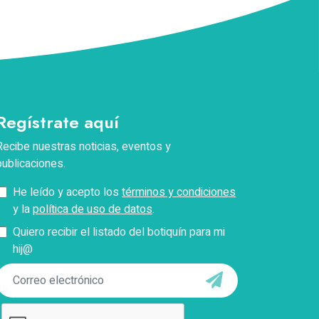
Apellidos
Correo electrónico
Regístrate aquí
Teléfono
Recibe nuestras noticias, eventos y
publicaciones.
Pregunta
He leído y acepto los
términos y condiciones
y la
política de uso de datos
.
*Describe tu problema con el pago, facturación o
Quiero recibir el listado del botiquín para mi
acceso.
hij@
Enviar