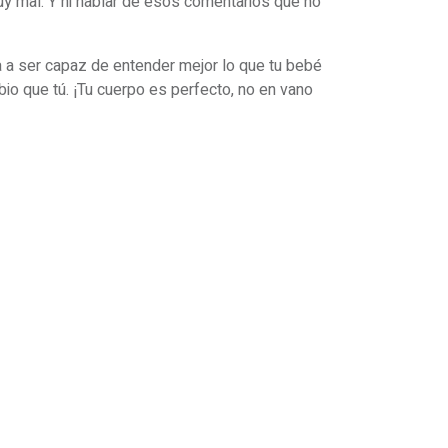
uy mal. Y ni hablar de esos comentarios que no
a a ser capaz de entender mejor lo que tu bebé
bio que tú. ¡Tu cuerpo es perfecto, no en vano