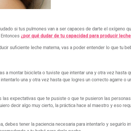
ado si tus pulmones van a ser capaces de darte el oxígeno que n
o. Entonces
¿por qué dudar de tu capacidad para producir leche
ucir suficiente leche materna, vas a poder entender lo que tu be
s a montar bicicleta o tuviste que intentar una y otra vez hasta 
 intentarlo una y otra vez hasta que logres un correcto agarre o
s las expectativas que te pusiste o que te pusieron las personas
iero decir algo muy cierto, la práctica hace al maestro y eso requ
sa, debes tener la paciencia necesaria para intentarlo y seguirlo 