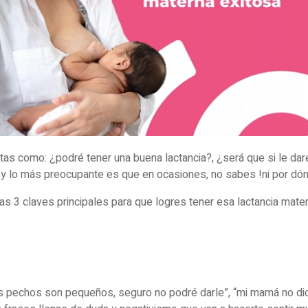
s como: ¿podré tener una buena lactancia?, ¿será que si le daré
a? y lo más preocupante es que en ocasiones, no sabes !ni por d
s 3 claves principales para que logres tener esa lactancia mate
 pechos son pequeños, seguro no podré darle”, “mi mamá no dio 