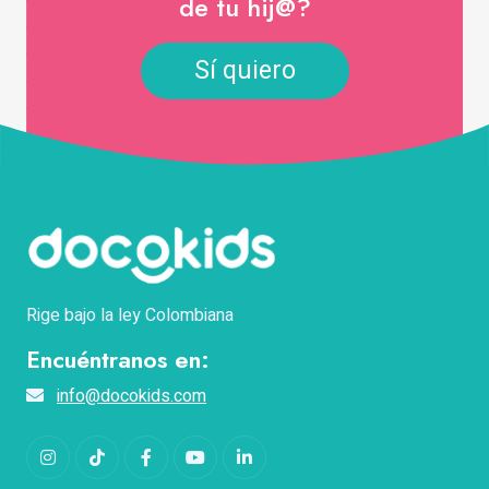
de tu hij@?
Sí quiero
Rige bajo la ley Colombiana
Encuéntranos en:
info@docokids.com
Instagram
TikTok
Facebook
YouTube
LinkedIn