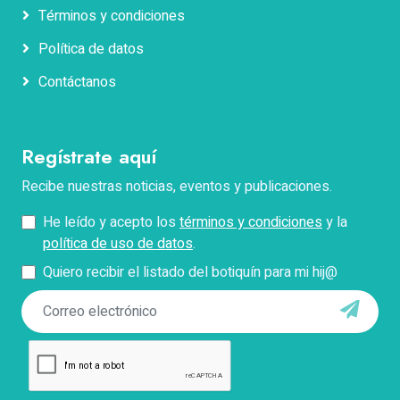
Términos y condiciones
Apellidos
Política de datos
Contáctanos
Correo electrónico
Regístrate aquí
Teléfono
Recibe nuestras noticias, eventos y publicaciones.
He leído y acepto los
términos y condiciones
y la
Pregunta
política de uso de datos
.
Quiero recibir el listado del botiquín para mi hij@
*Describe tu problema con el pago, facturación o
acceso.
Enviar