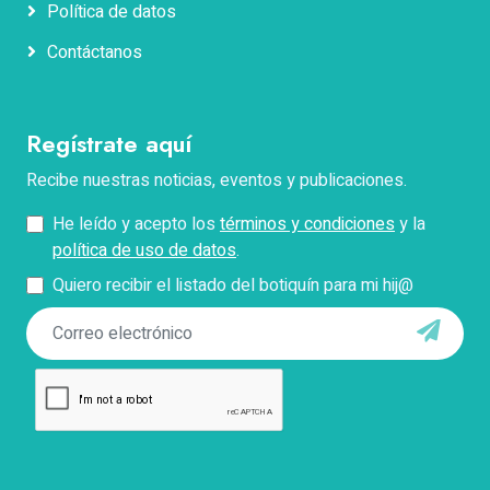
Apellidos
Política de datos
Contáctanos
Correo electrónico
Regístrate aquí
Teléfono
Recibe nuestras noticias, eventos y publicaciones.
He leído y acepto los
términos y condiciones
y la
Pregunta
política de uso de datos
.
Quiero recibir el listado del botiquín para mi hij@
*Describe tu problema con el pago, facturación o
acceso.
Enviar
Con el envío de este formulario aceptas que Docokids
use tus datos personales para contactarte y responder